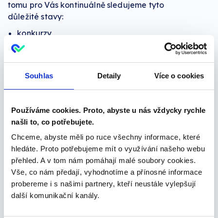
tomu pro Vás kontinuálně sledujeme tyto
důležité stavy:
konkurzy
likvidácie
oznamenie o začatí konania o zrušení
spoločnosti bez likvidácie
Souhlas
Detaily
Více o cookies
rizikový daňový subjekt - zrušenie
registrácie DPH
exekuce - dražby
Používáme cookies. Proto, abyste u nás vždycky rychle
Union poistovna - dlužníci na
našli to, co potřebujete.
zdravotním pojištění.
Chceme, abyste měli po ruce všechny informace, které
VZP SK - dlužníci na zdravotním
hledáte. Proto potřebujeme mít o využívání našeho webu
pojištění
přehled. A v tom nám pomáhají malé soubory cookies.
Daňové riaditelstvo - dlužníci
Vše, co nám předají, vyhodnotíme a přínosné informace
finančních úřadů
probereme i s našimi partnery, kteří neustále vylepšují
Sociálna poistovna - dlužníci na
další komunikační kanály.
sociálním pojištění
Slovenská konsolidačná agentura -