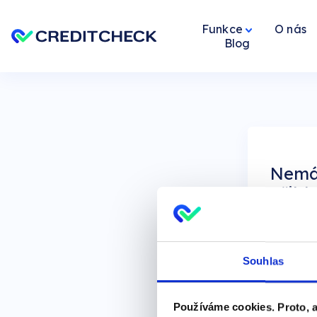
Funkce
O nás
Blog
Nemát
Přihl
logi
Souhlas
Používáme cookies. Proto, ab