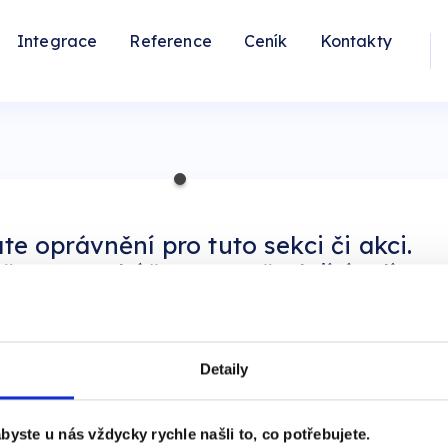
Integrace
Reference
Ceník
Kontakty
e oprávnění pro tuto sekci či akci.
ašte se pod účtem s požadující rolí
n
.
Detaily
yste u nás vždycky rychle našli to, co potřebujete.