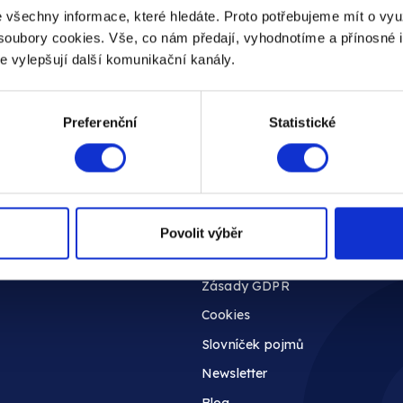
 všechny informace, které hledáte. Proto potřebujeme mít o vy
oubory cookies. Vše, co nám předají, vyhodnotíme a přínosné 
le vylepšují další komunikační kanály.
Preferenční
Statistické
Informace
Integrace
Custom API
Zdroje informací
Povolit výběr
pora
Obchodní podmínky
Zásady GDPR
Cookies
Slovníček pojmů
Newsletter
Blog