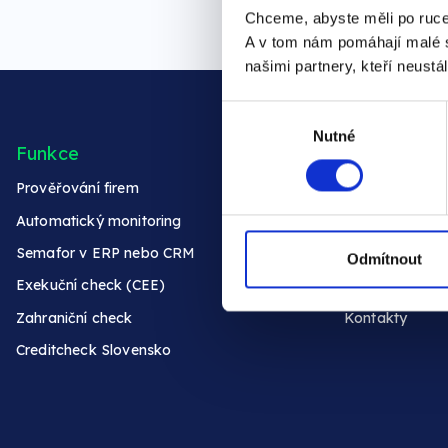
Chceme, abyste měli po ruce
A v tom nám pomáhají malé s
našimi partnery, kteří neustá
Výběr
Nutné
souhlasu
Funkce
O nás
Prověřování firem
Kdo jsme
Automatický monitoring
Naši klienti
Semafor v ERP nebo CRM
Kariéra
Odmítnout
Exekuční check (CEE)
Technická pod
Zahraniční check
Kontakty
Creditcheck Slovensko